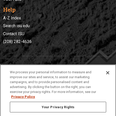
Help
A-Z Index
Search isu.edu
Contact ISU
(208) 282-4636
IDAHO STATE UNIVERSIT
Y
We process your personal information to measure and
(208) 282-4636
improve our sites and service, to assist our marketing
campaigns, and to provide personalised content and
921 South 8th Avenue | Pocatello, Idaho, 83209
advertising. By clicking the button on the right, you can
exercise your privacy rights. For more information, see our
Privacy Policy
Your Privacy Rights