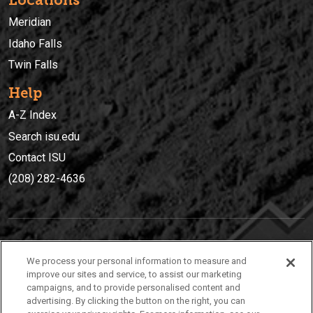
Locations
Meridian
Idaho Falls
Twin Falls
Help
A-Z Index
Search isu.edu
Contact ISU
(208) 282-4636
IDAHO STATE UNIVERSIT
Y
We process your personal information to measure and
(208) 282-4636
improve our sites and service, to assist our marketing
campaigns, and to provide personalised content and
921 South 8th Avenue | Pocatello, Idaho, 83209
advertising. By clicking the button on the right, you can