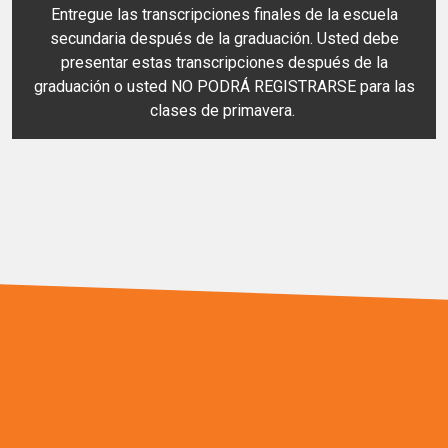
Entregue las transcripciones finales de la escuela
secundaria después de la graduación. Usted debe
presentar estas transcripciones después de la
graduación o usted NO PODRÁ REGISTRARSE para las
clases de primavera.
Explorar más opciones
¿Has terminado con los 10 pasos importantes?
Tenemos más opciones para que explores que te
ayudarán a prepararte para que puedas acompañarnos
en el campus en el otoño.