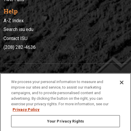
Help
A-Z Index
Search isu.edu
Contact ISU
(208) 282-4636
IDAHO STATE UNIVERSIT
Y
We process your personal information to measure and
(208) 282-4636
improve our sites and service, to assist our marketing
campaigns, and to provide personalised content and
921 South 8th Avenue | Pocatello, Idaho, 83209
advertising. By clicking the button on the right, you can
exercise your privacy rights. For more information, see our
Privacy Policy
Your Privacy Rights