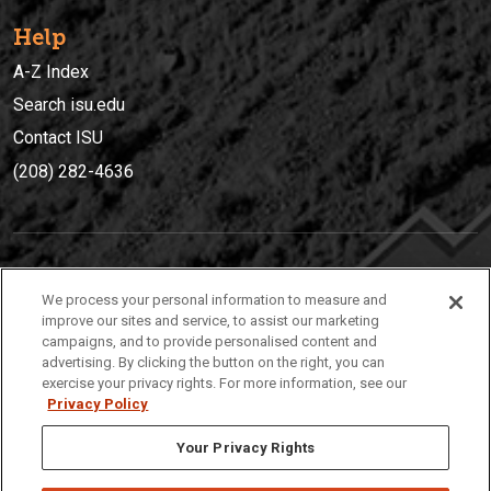
Help
A-Z Index
Search isu.edu
Contact ISU
(208) 282-4636
IDAHO STATE UNIVERSIT
Y
We process your personal information to measure and
(208) 282-4636
improve our sites and service, to assist our marketing
campaigns, and to provide personalised content and
921 South 8th Avenue | Pocatello, Idaho, 83209
advertising. By clicking the button on the right, you can
exercise your privacy rights. For more information, see our
Privacy Policy
Your Privacy Rights